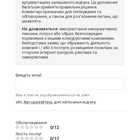
передати досвід або враження іншим
користувачам нашого сайту з обов'язковою
аргументацією залишеного відгука. Це допоможе
багатьом прийняти правильне рішення.
Коментарі призначені для спілкування та
обговорення, а також для роз'яснення питань, що
цікавлять.
Не дозволяється:
використання ненормативної
лексики, погроз або образ; безпосереднє
порівняння з іншими конкуруючими компаніями;
безпідставні заяви, що ображають діяльність
компанії і / або її послуги; розміщення посилань на
сторонні інтернет-ресурси; реклама та
самореклама.
Введіть email:
Ваш e-mail не відображатиметься на сайті
або
Авторизуйтесь
для написання відгуку
Обслуговування
0/12