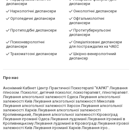
диспансери
Кардіоревматологічні
Лікарсько-фізкультурні
диспансери
диспансери
Наркологічні диспансери
Онкологічні диспансери
Ортопедичні диспансери
Офтальмологічні
диспансери
Протиподібні диспансери
Протитуберкульозні
диспансери
Психоневрологічні
Спеціалізовані диспансери
диспансери
для постраждалих на ЧАЕС
Трахоматозні диспансери
Шкірно-венерологічний
диспансер
Про нас
Анонімний Кабінет Центр Практичної Психотерапії "КАРАТ" Лікування
гіпнозом. Психолог, дитячий психолог, психотерапевт, гіпнотерапевт.
Лікування алкогольної залежності Одеса Лікування алкогольної
залежності Київ Лікування алкогольної залежності Миколаїв
Лікування алкогольної залежності Херсон Лікування алкогольної
залежності Харків Лікування алкогольної залежності
Кропивницький, Лікування алкогольної залежності Кіровоград
Лікування ігроманії Одеса Лікування лудоманії Лікування ігроманії в