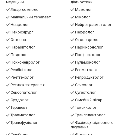
фізкультури і спорту
Лікар зі спортивної
Лікар функціональної
медицини
діагностики
Лікар-сомнолог
Мамолог
Мануальний терапевт
Міколог
Невролог
Нейротравматолог
Нейрохірург
Нефролог
Остеопат
Отоневролог
Паразитолог
Паркінсонолог
Подолог
Профпатолог
Психоневролог
Пульмонолог
Реабілітолог
Ревматолог
Рентгенолог
Репродуктолог
Рефлексотерапевт
Сексолог
Сексопатолог
Сугестолог
Сурдолог
Сімейний лікар
Терапевт
Токсиколог
Травматолог
Трансплантолог
Трансфузіолог
Фахівець відновного