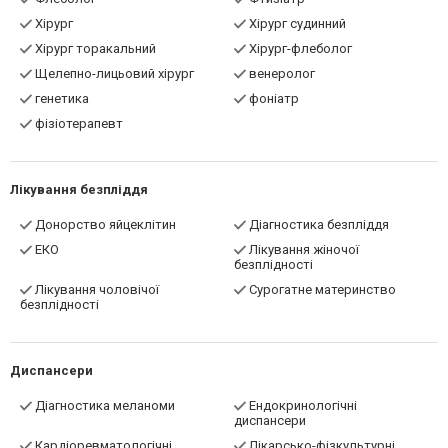
лікування
Флеболог
Фтизіатр
Хірург
Хірург судинний
Хірург торакальний
Хірург-флеболог
Щелепно-лицьовий хірург
венеролог
генетика
фоніатр
фізіотерапевт
Лікування безпліддя
Донорство яйцеклітин
Діагностика безпліддя
ЕКО
Лікування жіночої
безплідності
Лікування чоловічої
Сурогатне материнство
безплідності
Диспансери
Діагностика меланоми
Ендокринологічні