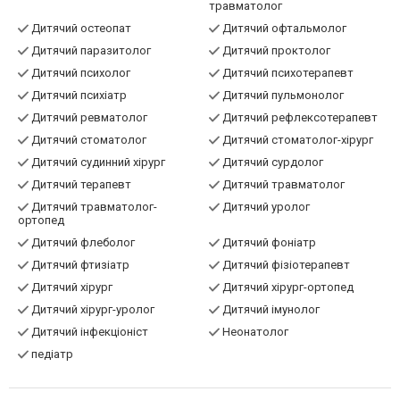
Дитячий окуліст
Дитячий онколог
Дитячий ортопед
Дитячий ортопед-
травматолог
Дитячий остеопат
Дитячий офтальмолог
Дитячий паразитолог
Дитячий проктолог
Дитячий психолог
Дитячий психотерапевт
Дитячий психіатр
Дитячий пульмонолог
Дитячий ревматолог
Дитячий рефлексотерапевт
Дитячий стоматолог
Дитячий стоматолог-хірург
Дитячий судинний хірург
Дитячий сурдолог
Дитячий терапевт
Дитячий травматолог
Дитячий травматолог-
Дитячий уролог
ортопед
Дитячий флеболог
Дитячий фоніатр
Дитячий фтизіатр
Дитячий фізіотерапевт
Дитячий хірург
Дитячий хірург-ортопед
Дитячий хірург-уролог
Дитячий імунолог
Дитячий інфекціоніст
Неонатолог
педіатр