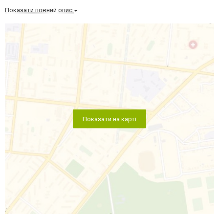
Кропивницькому Лікування лудоманії в Кіровограді Лікування ігрової
залежності Київ Лікування ігроманії Харків Лікування ігро...
Показати повний опис
Показати на карті