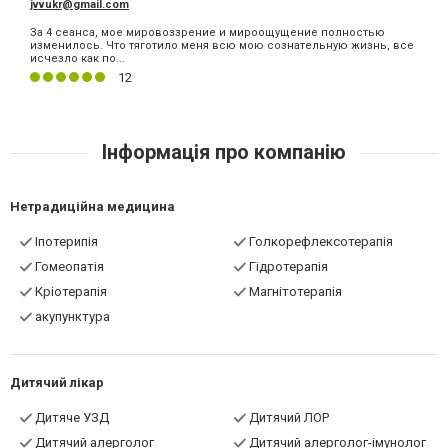
jvvukr@gmail.com
За 4 сеанса, мое мировоззрение и мироощущение полностью
изменилось. Что тяготило меня всю мою сознательную жизнь, все
исчезло как по...
12
Інформація про компанію
Нетрадиційна медицина
Іпотерипія
Голкорефлексотерапія
Гомеопатія
Гідротерапія
Кріотерапія
Магнітотерапія
акупунктура
Дитячий лікар