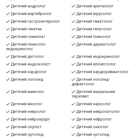
Дитяче УЗД
Дитячий ЛОР
Дитячий алерголог
Дитячий алерголог-імунолог
Дитячий андролог
Дитячий аритмолог
Дитячий вертебролог
Дитячий вірусолог
Дитячий гастроентеролог
Дитячий гематолог
Дитячий генетик
Дитячий гепатолог
Дитячий гомеопат
Дитячий гінеколог
Дитячий гінеколог-
Дитячий дерматолог
ендокринолог
Дитячий дієтолог
Дитячий ендокринолог
Дитячий ендоскопіст
Дитячий епілептолог
Дитячий кардіолог
Дитячий кардіоревматолог
Дитячий логопед
Дитячий логопед-
дефектолог
Дитячий мамолог
Дитячий мануальний
терапевт
Дитячий міколог
Дитячий нарколог
Дитячий невролог
Дитячий невропатолог
Дитячий нейрохірург
Дитячий нефролог