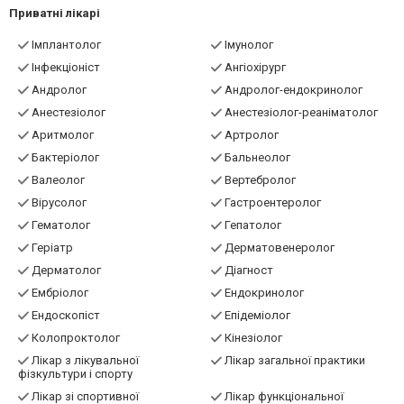
Приватні лікарі
Імплантолог
Імунолог
Інфекціоніст
Ангіохірург
Андролог
Андролог-ендокринолог
Анестезіолог
Анестезіолог-реаніматолог
Аритмолог
Артролог
Бактеріолог
Бальнеолог
Валеолог
Вертебролог
Вірусолог
Гастроентеролог
Гематолог
Гепатолог
Геріатр
Дерматовенеролог
Дерматолог
Діагност
Ембріолог
Ендокринолог
Ендоскопіст
Епідеміолог
Колопроктолог
Кінезіолог
Лікар з лікувальної
Лікар загальної практики