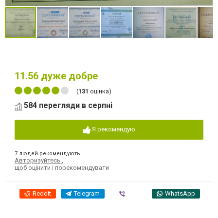
11.56
дуже добре
(
131
оцінка)
584 перегляди в серпні
Я рекомендую
7 людей рекомендують
Авторизуйтесь
,
щоб оцінити і порекомендувати
Reddit
Telegram
Viber
WhatsApp