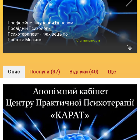
Професійне Лікування Гіпнозом -
Провідній Психолог -
Психотерапевт - Фахівець по
Роботі з Мозком
Є в наявності
Опис
Послуги (37)
Відгуки (40)
Ще