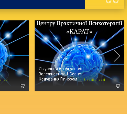
Лікування Алкогольної
Залежності за 1 Сеанс.
Кодування Гіпнозом
вності
Є в наявності