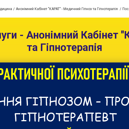
едицина
Анонімний Кабінет "КАРАТ" - Медичний Гіпноз та Гіпнотерапія
Пос
и - Анонімний Кабінет "К
та Гіпнотерапія