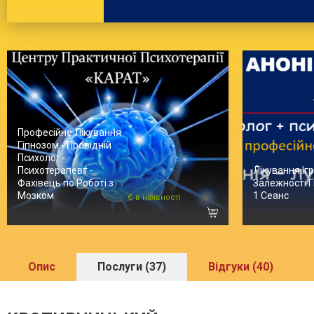
Професійне Лікування
Гіпнозом - Провідній
Психолог -
Психотерапевт -
Лікування Іг
Фахівець по Роботі з
Залежності Г
Мозком
1 Сеанс
Є в наявності
Опис
Послуги (37)
Відгуки (40)