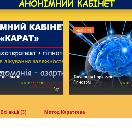
наркома
рової
іпнозом за
Лікування Наркоманії
Гіпнозом
Є в наявності
Є в ная
Всі акції (3)
Метод Каратєєва