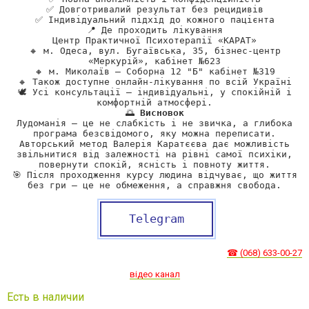
✅ Довготривалий результат без рецидивів
✅ Індивідуальний підхід до кожного пацієнта
📍 Де проходить лікування
Центр Практичної Психотерапії «КАРАТ»
🔸 м. Одеса, вул. Бугаївська, 35, бізнес-центр
«Меркурій», кабінет №623
🔸 м. Миколаїв — Соборна 12 "Б" кабінет №319
🔸 Також доступне онлайн-лікування по всій Україні
🕊 Усі консультації — індивідуальні, у спокійній і
комфортній атмосфері.
🌅
Висновок
Лудоманія — це не слабкість і не звичка, а глибока
програма безсвідомого, яку можна переписати.
Авторський метод Валерія Каратєєва дає можливість
звільнитися від залежності на рівні самої психіки,
повернути спокій, ясність і повноту життя.
🎯 Після проходження курсу людина відчуває, що життя
без гри — це не обмеження, а справжня свобода.
Telegram
☎ (068) 633-00-27
відео канал
Есть в наличии