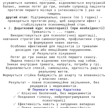
усуваються залежні програми, відновлюється внутрішній
баланс, зникає потяг до гри, онлайн супровід пацієнта
протягом першого місяця з інтенсивністю 1 раз на
тиждень
другий етап
: Підтримувальні сеанси (по 1 годині) —
проводяться протягом року, щоб закріпити ефект і
стабілізувати психоемоційний стан.
🔸 2.
Додатковий курс психотерапії (при необхідності)
Тривалість — ... годин.
Використовується для психологічної адаптації,
навчання стратегіям самоконтролю, профілактики стресу
та формування нових звичок.
Особливо ефективний для пацієнтів із тривалим
досвідом гри або емоційними порушеннями.
🌿 Результати лікування
Потяг до гри зникає вже після першого сеансу.
Людина повністю відновлює контроль над собою.
Зникає внутрішня тривога, напруга, потреба у грі.
Відновлюється спокій, самооцінка, здатність радіти
реальному життю.
Формується стійка байдужість до азарту та впевненість
у власних силах.
Результат — повне психоемоційне звільнення, без
рецидивів і медикаментів.
💎
Переваги методу Каратєєва
✅ Клінічно безпечний, без медикаментів
✅ Поєднання гіпнозу, нейропрограмування та
психотерапії
✅ Ефективність навіть у запущених випадках
✅ Повна анонімність і конфіденційність