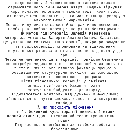
задоволення. З часом нервова система звикає
отримувати його лише через азарт. Людина відчуває
короткочасне полегшення тільки тоді, коли грає.
Так формується залежність, яка має спільну природу з
алкоголізмом і наркоманією.
Подолати лудоманію самостійно практично неможливо —
необхідна глибока корекція на рівні безсвідомого.
🧠
Метод гіпнотерапії Валерія Каратєєва
Авторська методика Валерія Анатолійовича Каратєєва —
це унікальна система гіпнотерапії, нейропрограмування
та психокорекції, спрямована на відновлення
внутрішньої рівноваги та звільнення від потягу до
гри.
Метод не має аналогів в Україні, повністю безпечний,
не потребує медикаментів і не має побічних ефектів.
У стані клінічного гіпнозу фахівець працює з
безсвідомими структурами психіки, де закладено
автоматичні поведінкові програми.
Після гіпнотичної корекції у пацієнта:
зникає нав’язливе бажання грати;
формується байдужість до азарту;
відновлюється контроль над думками й емоціями;
з’являється відчуття спокою, ясності та внутрішньої
свободи.
🕐
Як проходить лікування
🔸 1.
Основний курс терапії включає 2 етапи
перший етап
: Один інтенсивний сеанс тривалістю ...
годин.
Під час нього здійснюється глибока робота з
безсвідомим: