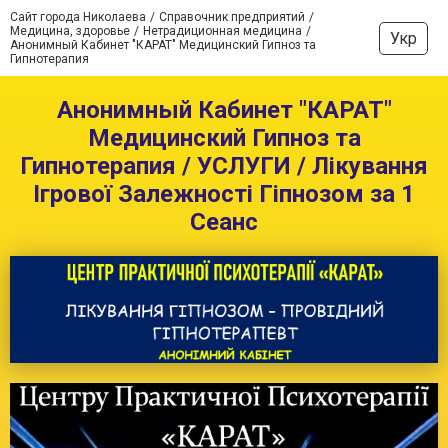
Сайт города Николаева
Справочник предприятий
Медицина, здоровье
Нетрадиционная медицина
Укр
Анонимный Кабинет "КАРАТ" Медицинский Гипноз та
Гипнотерапия
Анонимный Кабинет "КАРАТ"
Медицинский Гипноз та
Гипнотерапия / УСЛУГИ / Лікування
Ігрової Залежності Гіпнозом за 1
Сеанс