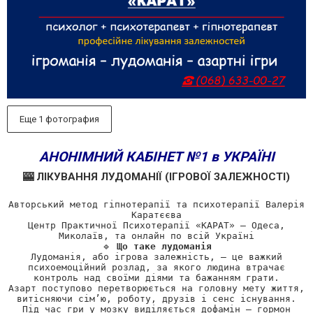
Еще 1 фотография
АНОНІМНИЙ КАБІНЕТ №1 в УКРАЇНІ
🎰 ЛІКУВАННЯ ЛУДОМАНІЇ (ІГРОВОЇ ЗАЛЕЖНОСТІ)
Авторський метод гіпнотерапії та психотерапії Валерія
Каратєєва
Центр Практичної Психотерапії «КАРАТ» — Одеса,
Миколаїв, та онлайн по всій Україні
🔹
Що таке лудоманія
Лудоманія, або ігрова залежність, — це важкий
психоемоційний розлад, за якого людина втрачає
контроль над своїми діями та бажанням грати.
Азарт поступово перетворюється на головну мету життя,
витісняючи сім’ю, роботу, друзів і сенс існування.
Під час гри у мозку виділяється дофамін — гормон